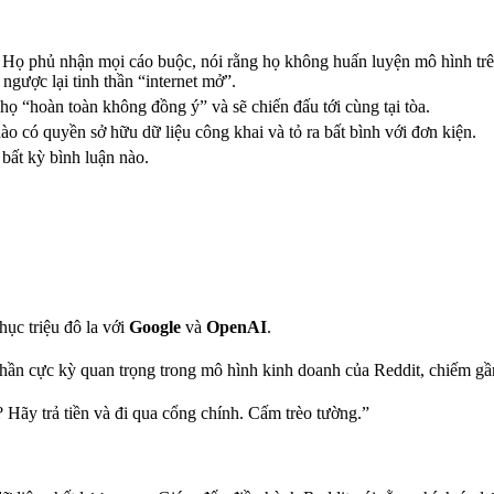
Họ phủ nhận mọi cáo buộc, nói rằng họ không huấn luyện mô hình trên 
ngược lại tinh thần “internet mở”.
ọ “hoàn toàn không đồng ý” và sẽ chiến đấu tới cùng tại tòa.
o có quyền sở hữu dữ liệu công khai và tỏ ra bất bình với đơn kiện.
bất kỳ bình luận nào.
hục triệu đô la với
Google
và
OpenAI
.
 phần cực kỳ quan trọng trong mô hình kinh doanh của Reddit, chiếm g
 Hãy trả tiền và đi qua cổng chính. Cấm trèo tường.”