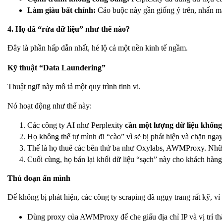
Làm giàu bất chính:
Cáo buộc này gần giống ý trên, nhấn mạn
4. Họ đã “rửa dữ liệu” như thế nào?
Đây là phần hấp dẫn nhất, hé lộ cả một nền kinh tế ngầm.
Kỹ thuật “Data Laundering”
Thuật ngữ này mô tả một quy trình tinh vi.
Nó hoạt động như thế này:
Các công ty AI như Perplexity
cần một lượng dữ liệu khổng
Họ không thể tự mình đi “cào” vì sẽ bị phát hiện và chặn ngay
Thế là họ thuê các bên thứ ba như Oxylabs, AWMProxy. Nhữn
Cuối cùng, họ bán lại khối dữ liệu “sạch” này cho khách hàng 
Thủ đoạn ẩn mình
Để không bị phát hiện, các công ty scraping đã ngụy trang rất kỹ, ví
Dùng proxy của AWMProxy để che giấu địa chỉ IP và vị trí thậ