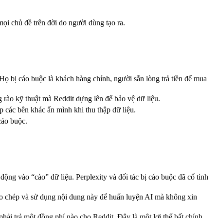
ọi chủ đề trên đời do người dùng tạo ra.
Họ bị cáo buộc là khách hàng chính, người sẵn lòng trả tiền để mua
 rào kỹ thuật mà Reddit dựng lên để bảo vệ dữ liệu.
 các bên khác ẩn mình khi thu thập dữ liệu.
cáo buộc.
động vào “cào” dữ liệu. Perplexity và đối tác bị cáo buộc đã cố tình
ao chép và sử dụng nội dung này để huấn luyện AI mà không xin
ải trả một đồng phí nào cho Reddit. Đây là một lợi thế bất chính.