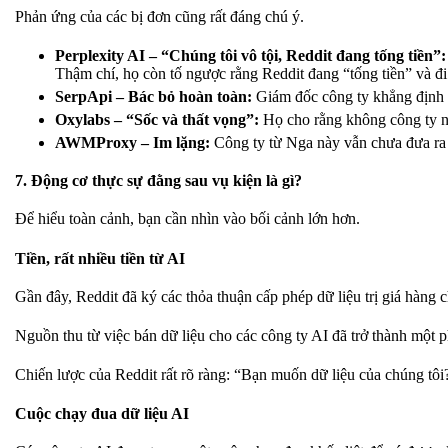
Phản ứng của các bị đơn cũng rất đáng chú ý.
Perplexity AI – “Chúng tôi vô tội, Reddit đang tống tiền”:
Thậm chí, họ còn tố ngược rằng Reddit đang “tống tiền” và đi 
SerpApi – Bác bỏ hoàn toàn:
Giám đốc công ty khẳng định h
Oxylabs – “Sốc và thất vọng”:
Họ cho rằng không công ty nà
AWMProxy – Im lặng:
Công ty từ Nga này vẫn chưa đưa ra 
7. Động cơ thực sự đằng sau vụ kiện là gì?
Để hiểu toàn cảnh, bạn cần nhìn vào bối cảnh lớn hơn.
Tiền, rất nhiều tiền từ AI
Gần đây, Reddit đã ký các thỏa thuận cấp phép dữ liệu trị giá hàng c
Nguồn thu từ việc bán dữ liệu cho các công ty AI đã trở thành một
Chiến lược của Reddit rất rõ ràng: “Bạn muốn dữ liệu của chúng tôi?
Cuộc chạy đua dữ liệu AI