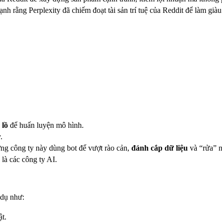
h rằng Perplexity đã chiếm đoạt tài sản trí tuệ của Reddit để làm già
 lồ
để huấn luyện mô hình.
.
g công ty này dùng bot để vượt rào cản,
đánh cắp dữ liệu
và “rửa” n
là các công ty AI.
 dụ như:
t.