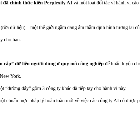
t đã chính thức kiện Perplexity AI
và một loạt đối tác vì hành vi cà
rửa dữ liệu) – một thế giới ngầm đang âm thầm định hình tương lai của
ày cho bạn.
ăn cắp” dữ liệu người dùng ở quy mô công nghiệp
để huấn luyện cho
ở New York.
t “đường dây” gồm 3 công ty khác đã tiếp tay cho hành vi này.
 một chuẩn mực pháp lý hoàn toàn mới về việc các công ty AI có được 