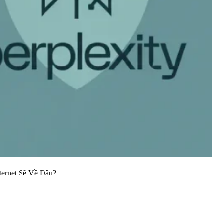
ternet Sẽ Về Đâu?