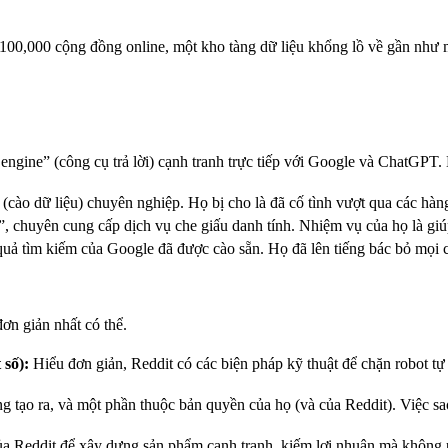
100,000 cộng đồng online, một kho tàng dữ liệu khổng lồ về gần như m
engine” (công cụ trả lời) cạnh tranh trực tiếp với Google và ChatGPT. 
(cào dữ liệu) chuyên nghiệp. Họ bị cho là đã cố tình vượt qua các hàng
 chuyên cung cấp dịch vụ che giấu danh tính. Nhiệm vụ của họ là giúp
quả tìm kiếm của Google đã được cào sẵn. Họ đã lên tiếng bác bỏ mọi 
ơn giản nhất có thể.
số):
Hiểu đơn giản, Reddit có các biện pháp kỹ thuật để chặn robot tự 
g tạo ra, và một phần thuộc bản quyền của họ (và của Reddit). Việc s
ủa Reddit để xây dựng sản phẩm cạnh tranh, kiếm lợi nhuận mà không ph