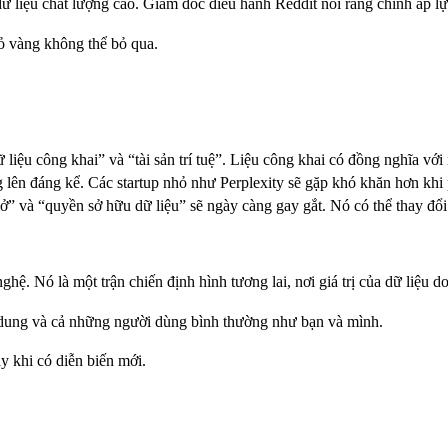
ữ liệu chất lượng cao. Giám đốc điều hành Reddit nói rằng chính áp lực
mỏ vàng không thể bỏ qua.
ữ liệu công khai” và “tài sản trí tuệ”. Liệu công khai có đồng nghĩa v
g lên đáng kể. Các startup nhỏ như Perplexity sẽ gặp khó khăn hơn khi p
” và “quyền sở hữu dữ liệu” sẽ ngày càng gay gắt. Nó có thể thay đổi 
ệ. Nó là một trận chiến định hình tương lai, nơi giá trị của dữ liệu do
 dung và cả những người dùng bình thường như bạn và mình.
ay khi có diễn biến mới.