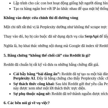
Lập trình cho các con bot hoạt động giống hệt người dùng bì
Tạo ra hàng ngàn bot với IP ảo khác nhau để qua mặt hệ thống
Không vào được cửa chính thì đi đường vòng
Một chi tiết rất thú vị là Perplexity dường như không thể scrape trực 
Thay vào đó, họ bị cáo buộc đã sử dụng dịch vụ của
SerpApi
để lấ
Nghĩa là, họ khai thác những nội dung mà Google đã index từ Reddi
5. Bằng chứng “không thể chối cãi” của Reddit là gì?
Reddit đã chuẩn bị rất kỹ và đưa ra những bằng chứng đắt giá.
Cài bẫy bằng “bài đăng ẩn”:
Reddit đã tự tạo ra một bài đă
Perplexity AI
. Đây là bằng chứng cho thấy Perplexity chắc ch
Sự thách thức công khai:
Sau khi Reddit gửi thư yêu cầu Perp
này được xem như một lời thách thức trực diện.
Sự phụ thuộc nặng nề:
Reddit đã trở thành nguồn được tríc
6. Các bên nói gì về vụ việc?