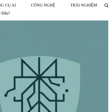
G CỤ AI
CÔNG NGHỆ
TRẢI NGHIỆM
ề Đâu?