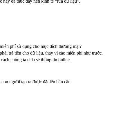
 này đã thúc đẩy nền kinh tế “rửa dữ liệu”.
ới miễn phí sử dụng cho mục đích thương mại?
hải trả tiền cho dữ liệu, thay vì cào miễn phí như trước.
cách chúng ta chia sẻ thông tin online.
 con người tạo ra được đặt lên bàn cân.