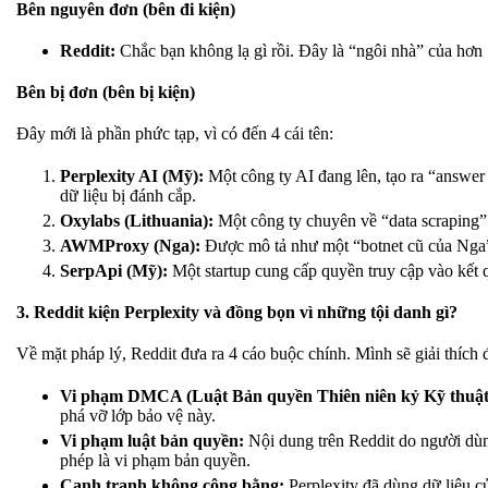
Bên nguyên đơn (bên đi kiện)
Reddit:
Chắc bạn không lạ gì rồi. Đây là “ngôi nhà” của hơn 
Bên bị đơn (bên bị kiện)
Đây mới là phần phức tạp, vì có đến 4 cái tên:
Perplexity AI (Mỹ):
Một công ty AI đang lên, tạo ra “answer 
dữ liệu bị đánh cắp.
Oxylabs (Lithuania):
Một công ty chuyên về “data scraping” 
AWMProxy (Nga):
Được mô tả như một “botnet cũ của Nga”,
SerpApi (Mỹ):
Một startup cung cấp quyền truy cập vào kết 
3. Reddit kiện Perplexity và đồng bọn vì những tội danh gì?
Về mặt pháp lý, Reddit đưa ra 4 cáo buộc chính. Mình sẽ giải thích đ
Vi phạm DMCA (Luật Bản quyền Thiên niên kỷ Kỹ thuật 
phá vỡ lớp bảo vệ này.
Vi phạm luật bản quyền:
Nội dung trên Reddit do người dùn
phép là vi phạm bản quyền.
Cạnh tranh không công bằng:
Perplexity đã dùng dữ liệu c