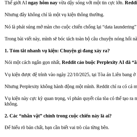
Thế giới AI
ngay hôm nay
vừa dậy sóng với một tin cực lớn.
Reddi
Nhưng đây không chỉ là một vụ kiện thông thường.
Nó là phát súng mở màn cho cuộc chiến chống lại “data laundering” (
Trong bài viết này, mình sẽ bóc tách toàn bộ câu chuyện nóng hổi n
1. Tóm tắt nhanh vụ kiện: Chuyện gì đang xảy ra?
Nói một cách ngắn gọn nhất,
Reddit cáo buộc Perplexity AI đã “
Vụ kiện được đệ trình vào ngày 22/10/2025, tại Tòa án Liên bang 
Nhưng Perplexity không hành động một mình. Reddit chỉ ra có cả mộ
Vụ kiện này cực kỳ quan trọng, vì phán quyết của tòa có thể tạo ra
không.
2. Các “nhân vật” chính trong cuộc chiến này là ai?
Để hiểu rõ bản chất, bạn cần biết vai trò của từng bên.