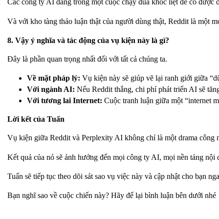
Các công ty AI đang trong một cuộc chạy đua khốc liệt để có được d
Và với kho tàng thảo luận thật của người dùng thật, Reddit là một 
8. Vậy ý nghĩa và tác động của vụ kiện này là gì?
Đây là phần quan trọng nhất đối với tất cả chúng ta.
Về mặt pháp lý:
Vụ kiện này sẽ giúp vẽ lại ranh giới giữa “d
Với ngành AI:
Nếu Reddit thắng, chi phí phát triển AI sẽ tăn
Với tương lai Internet:
Cuộc tranh luận giữa một “internet mở
Lời kết của Tuấn
Vụ kiện giữa Reddit và Perplexity AI không chỉ là một drama công ngh
Kết quả của nó sẽ ảnh hưởng đến mọi công ty AI, mọi nền tảng nội
Tuấn sẽ tiếp tục theo dõi sát sao vụ việc này và cập nhật cho bạn ng
Bạn nghĩ sao về cuộc chiến này? Hãy để lại bình luận bên dưới nhé