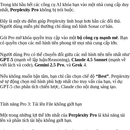
Trong khi hầu hết các công cụ AI khóa bạn vào một nhà cung cấp duy
nhất,
Perplexity Pro
không bị trói buộc.
Đây là một ưu điểm giúp Perplexity linh hoạt hơn hẳn các đối thủ.
Người dùng miễn phí thường chỉ dùng mô hình Sonar cơ bản.
Gói Pro mở khóa quyền truy cập vào một
bộ công cụ mạnh mẽ
. Bạn
có quyền chọn các mô hình tiên phong từ mọi nhà cung cấp lớn.
Người dùng Pro có thể chuyển đổi giữa các mô hình tiên tiến nhất như
GPT-5
(mạnh về lập luận/Reasoning),
Claude 4.5 Sonnet
(mạnh về
viết lách và code),
Gemini 2.5 Pro
, và
Grok
4.
Nếu không muốn bận tâm, bạn chỉ cần chọn chế độ
“Best”
. Perplexity
sẽ tự động chọn mô hình phù hợp nhất cho truy vấn của bạn, ví dụ:
GPT-5 cho phân tích chiến lược, Claude cho nội dung sáng tạo.
Tính năng Pro 3: Tải lên File không giới hạn
Một trong những lợi thế lớn nhất của
Perplexity Pro
là khả năng tải
lên và phân tích tài liệu không giới hạn.