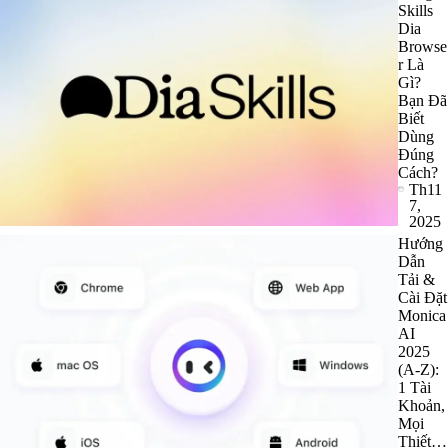
Skills
Dia
Browse
r Là
Gì?
Bạn Đã
Biết
Dùng
Đúng
Cách?
Th11
7,
2025
Hướng
Dẫn
Tải &
Cài Đặt
Monica
AI
2025
(A-Z):
1 Tài
Khoản,
Mọi
Thiết…