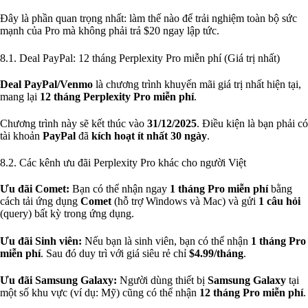
Đây là phần quan trọng nhất: làm thế nào để trải nghiệm toàn bộ sức
mạnh của Pro mà không phải trả $20 ngay lập tức.
8.1. Deal PayPal: 12 tháng Perplexity Pro miễn phí (Giá trị nhất)
Deal PayPal/Venmo
là chương trình khuyến mãi giá trị nhất hiện tại,
mang lại
12 tháng Perplexity Pro miễn phí
.
Chương trình này sẽ kết thúc vào
31/12/2025
. Điều kiện là bạn phải có
tài khoản
PayPal
đã
kích hoạt ít nhất 30 ngày
.
8.2. Các kênh ưu đãi Perplexity Pro khác cho người Việt
Ưu đãi Comet:
Bạn có thể nhận ngay
1 tháng Pro miễn phí
bằng
cách tải ứng dụng
Comet
(hỗ trợ Windows và Mac) và gửi
1 câu hỏi
(query) bất kỳ trong ứng dụng.
Ưu đãi Sinh viên:
Nếu bạn là sinh viên, bạn có thể nhận
1 tháng Pro
miễn phí
. Sau đó duy trì với giá siêu rẻ chỉ
$4.99/tháng
.
Ưu đãi Samsung Galaxy:
Người dùng thiết bị
Samsung Galaxy
tại
một số khu vực (ví dụ: Mỹ) cũng có thể nhận
12 tháng Pro miễn phí
.