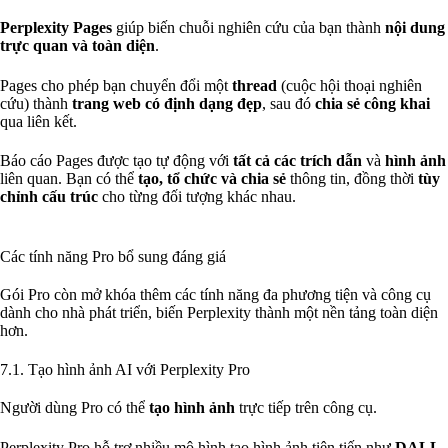
Perplexity Pages
giúp biến chuỗi nghiên cứu của bạn thành
nội dung
trực quan và toàn diện
.
Pages cho phép bạn chuyển đổi một
thread
(cuộc hội thoại nghiên
cứu) thành
trang web có định dạng đẹp
, sau đó
chia sẻ công khai
qua liên kết.
Báo cáo Pages được tạo tự động với
tất cả các trích dẫn
và
hình ảnh
liên quan. Bạn có thể
tạo, tổ chức và chia sẻ
thông tin, đồng thời
tùy
chỉnh cấu trúc
cho từng đối tượng khác nhau.
Các tính năng Pro bổ sung đáng giá
Gói Pro còn mở khóa thêm các tính năng đa phương tiện và công cụ
dành cho nhà phát triển, biến Perplexity thành một nền tảng toàn diện
hơn.
7.1. Tạo hình ảnh AI với Perplexity Pro
Người dùng Pro có thể
tạo hình ảnh
trực tiếp trên công cụ.
Perplexity Pro hỗ trợ nhiều mô hình tạo hình ảnh tiên tiến như
DALL-