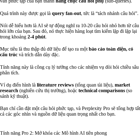
vấn phức tạp của bạn thành
hàng chục câu hỏi phụ
(sub-queries).
Quá trình này được gọi là
query fan-out
, tức là “tách nhánh câu hỏi”.
Nói dễ hiểu hơn là AI sẽ tự động nghĩ ra 10-20 câu hỏi nhỏ hơn từ câu
hỏi lớn của bạn. Sau đó, nó thực hiện hàng loạt tìm kiếm lặp đi lặp lại
trong khoảng
2-4 phút
.
Mục tiêu là thu thập đủ dữ liệu để tạo ra một
báo cáo toàn diện, có
cấu trúc
và trích dẫn dày đặc.
Tính năng này là công cụ lý tưởng cho các nhiệm vụ đòi hỏi chiều sâu
phân tích.
Ví dụ điển hình là
literature reviews
(tổng quan tài liệu),
market
research
(nghiên cứu thị trường), hoặc
technical comparisons
(so
sánh kỹ thuật).
Bạn chỉ cần đặt một câu hỏi phức tạp, và Perplexity Pro sẽ tổng hợp tất
cả các góc nhìn và nguồn dữ liệu quan trọng nhất cho bạn.
Tính năng Pro 2: Mở khóa các Mô hình AI tiên phong