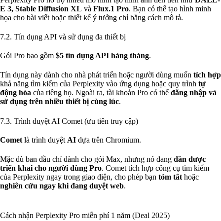
E 3, Stable Diffusion XL
và
Flux.1 Pro
. Bạn có thể tạo hình minh
họa cho bài viết hoặc thiết kế ý tưởng chỉ bằng cách mô tả.
7.2. Tín dụng API và sử dụng đa thiết bị
Gói Pro bao gồm
$5 tín dụng API hàng tháng
.
Tín dụng này dành cho nhà phát triển hoặc người dùng muốn
tích hợp
khả năng tìm kiếm của Perplexity vào ứng dụng hoặc quy trình
tự
động hóa
của riêng họ. Ngoài ra, tài khoản Pro có thể
đăng nhập và
sử dụng trên nhiều thiết bị cùng lúc
.
7.3. Trình duyệt AI Comet (ưu tiên truy cập)
Comet
là trình duyệt
AI
dựa trên Chromium.
Mặc dù ban đầu chỉ dành cho gói Max, nhưng nó đang
dần được
triển khai cho người dùng Pro
. Comet tích hợp công cụ tìm kiếm
của Perplexity ngay trong giao diện, cho phép bạn
tóm tắt
hoặc
nghiên cứu ngay khi đang duyệt web
.
Cách nhận Perplexity Pro miễn phí 1 năm (Deal 2025)