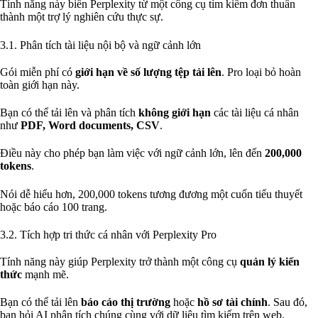
Tính năng này biến Perplexity từ một công cụ tìm kiếm đơn thuần
thành một trợ lý nghiên cứu thực sự.
3.1. Phân tích tài liệu nội bộ và ngữ cảnh lớn
Gói miễn phí có
giới hạn về số lượng tệp tải lên
. Pro loại bỏ hoàn
toàn giới hạn này.
Bạn có thể tải lên và phân tích
không giới hạn
các tài liệu cá nhân
như
PDF, Word documents, CSV
.
Điều này cho phép bạn làm việc với ngữ cảnh lớn, lên đến
200,000
tokens
.
Nói dễ hiểu hơn, 200,000 tokens tương đương một cuốn tiểu thuyết
hoặc báo cáo 100 trang.
3.2. Tích hợp tri thức cá nhân với Perplexity Pro
Tính năng này giúp Perplexity trở thành một công cụ
quản lý kiến
thức
mạnh mẽ.
Bạn có thể tải lên
báo cáo thị trường
hoặc
hồ sơ tài chính
. Sau đó,
bạn hỏi AI phân tích chúng cùng với dữ liệu tìm kiếm trên web.