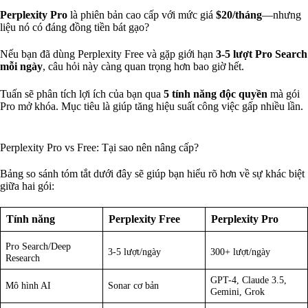
Perplexity Pro
là phiên bản cao cấp với mức giá
$20/tháng
—nhưng
liệu nó có đáng đồng tiền bát gạo?
Nếu bạn đã dùng Perplexity Free và gặp giới hạn
3-5 lượt Pro Search
mỗi ngày
, câu hỏi này càng quan trọng hơn bao giờ hết.
Tuấn sẽ phân tích lợi ích của bạn qua
5 tính năng độc quyền
mà gói
Pro mở khóa. Mục tiêu là giúp tăng hiệu suất công việc gấp nhiều lần.
Perplexity Pro vs Free: Tại sao nên nâng cấp?
Bảng so sánh tóm tắt dưới đây sẽ giúp bạn hiểu rõ hơn về sự khác biệt
giữa hai gói:
Tính năng
Perplexity Free
Perplexity Pro
Pro Search/Deep
3-5 lượt/ngày
300+ lượt/ngày
Research
GPT-4, Claude 3.5,
Mô hình AI
Sonar cơ bản
Gemini, Grok