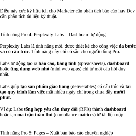
Điều này cực kỳ hữu ích cho Marketer cần phân tích báo cáo hay Dev
cần phân tích tài liệu kỹ thuật.
Tính năng Pro 4: Perplexity Labs – Dashboard tự động
Perplexity Labs là tính năng mới, được thiết kế cho công việc
đa bước
và có cấu trúc
. Tính năng này chỉ có sẵn cho người dùng Pro.
Labs tự động tạo ra
báo cáo, bảng tính
(spreadsheets),
dashboard
hoặc
ứng dụng web nhỏ
(mini web apps) chỉ từ một câu hỏi duy
nhất.
Labs giúp
tạo sản phẩm giao hàng
(deliverables) có cấu trúc và
tái
tạo quy trình làm việc
mất nhiều ngày chỉ trong chưa đầy
mười
phút
.
Ví dụ: Labs
tổng hợp yêu cầu thay đổi
(RFIs) thành
dashboard
hoặc tạo
ma trận tuân thủ
(compliance matrices) từ tài liệu nộp.
Tính năng Pro 5: Pages – Xuất bản báo cáo chuyên nghiệp