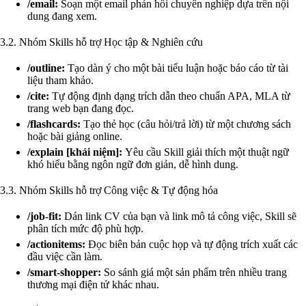
/email:
Soạn một email phản hồi chuyên nghiệp dựa trên nội
dung đang xem.
3.2. Nhóm Skills hỗ trợ Học tập & Nghiên cứu
/outline:
Tạo dàn ý cho một bài tiểu luận hoặc báo cáo từ tài
liệu tham khảo.
/cite:
Tự động định dạng trích dẫn theo chuẩn APA, MLA từ
trang web bạn đang đọc.
/flashcards:
Tạo thẻ học (câu hỏi/trả lời) từ một chương sách
hoặc bài giảng online.
/explain [khái niệm]:
Yêu cầu Skill giải thích một thuật ngữ
khó hiểu bằng ngôn ngữ đơn giản, dễ hình dung.
3.3. Nhóm Skills hỗ trợ Công việc & Tự động hóa
/job-fit:
Dán link CV của bạn và link mô tả công việc, Skill sẽ
phân tích mức độ phù hợp.
/actionitems:
Đọc biên bản cuộc họp và tự động trích xuất các
đầu việc cần làm.
/smart-shopper:
So sánh giá một sản phẩm trên nhiều trang
thương mại điện tử khác nhau.