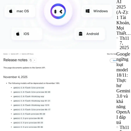
AI
2025
(A-Z):
1 Tài
Khoản,
Mọi
Thiết…
Th11
7,
2025
Google
ngừng
loạt
model
18/11:
Thực
hư
Gemini
3.0 và
khả
năng
OpenA
I đáp
trả
Th11