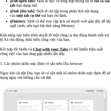
@all open tabs
: Skill sẽ đọc và tổng hợp thông tin từ
tất cả các
tab
bạn đang mở.
@tab [tên tab]
: Skill sẽ chỉ tập trung phân tích nội dung
của
một tab cụ thể
mà bạn chỉ định.
@history
: Skill có thể truy cập lịch sử duyệt web gần đây để lấy
ngữ cảnh, nếu bạn bật tính năng Memory.
Khả năng này biến trình duyệt từ một công cụ thụ động thành một trợ
lý AI chủ động, thấu hiểu công việc của bạn.
Kết hợp tốt Skills và
Chat with your Tabs
có thể khiến hiệu suất
công việc của bạn tăng gấp nhiều lần đấy.
3. Các nhóm skills mặc định có sẵn trên Dia browser
Ngay khi cài đặt Dia, bạn sẽ có sẵn một số nhóm skills mặc định để sử
dụng ngay mà không cần cài đặt.